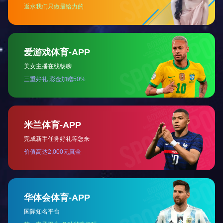
项目业主：宜昌保利金盛房地产开发有限
服务类别：工程监理
建筑面积：442000
㎡
获得奖项：湖北省建筑优质工程（楚天
上一篇：
宜昌城投碧桂园·公园壹
号工程