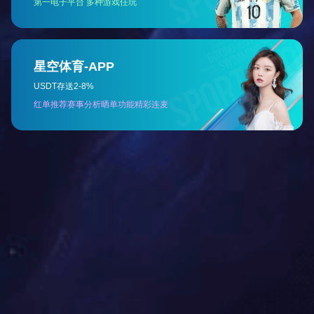
代表、全体员工及家属代表欢聚一堂，共庆盛典，同迎新
春…
02/14
2026
喜报 | 公司斩获2025武汉工程监理咨询行业科…