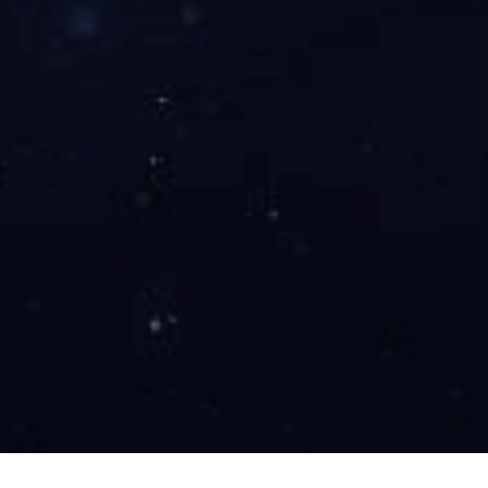
2026
要闻 | 三峡建设召开2025年第四季度总监例会…
2026年1月3日，华体会体育(中国)HTH·官方网站 在20楼
会议室召开了2025年度第四季度总监例会，通报季度考
核结果，宣贯新版安全监理日志，举行总监年度工作述职
汇报。总经理付宇东、管控部及各项总监共计40余人参
加。 本次会议，管控部王勇对最新改版的安全监理日志
进行…