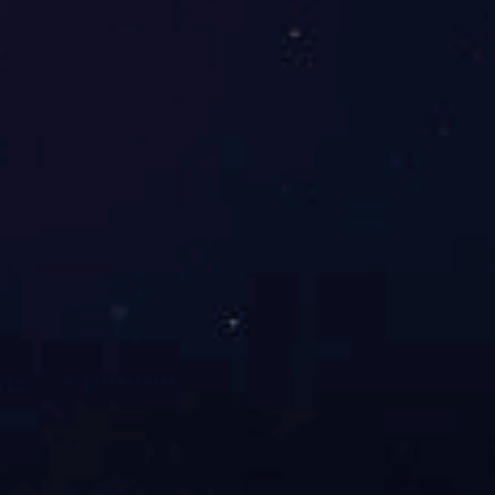
峡州大道三期市政工程2号主线桥左幅主跨悬臂…
2026年1月12日，随着最后一方C55混凝土的浇筑完成，
由华体会体育(中国)HTH·官方网站 承担监理服务工作的
宜昌市峡州大道三期市政工程的2号主线桥的左线主跨
（90m）悬臂箱梁顺利合龙。 峡州大道三期全长约19.1公
里，设计时速80公里/小时，主线双向6车道，城市快速
路，串…
01/14