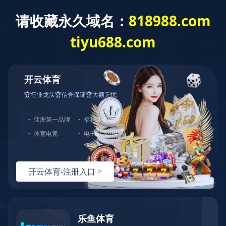
华体会体育hth
首页,华体会官
方,华体会网址,
华体会开户
欢迎访问华体会体育(中国)HTH·官方网站 官方网站
加入收藏
|
设为华体会体育hth首页,华体会官方,华体会网址,华体会
开户
|
联系我们