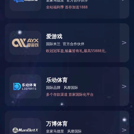
华体会体育(中
国)HTH·官方网
站 - 关于我们
版权声明
网站内容来源及版权所有
1、本网站内呈现的公司简介、荣誉证书、资质证