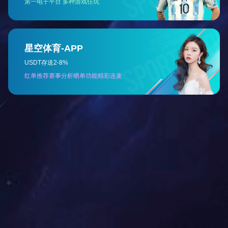
用（如：拷贝、下载、存储、通过硬拷贝或电子抓取系
统、发送、转换、出租、演示、传播、出版，或任何方
式的散发本网站的任何内容，或创造与内容有关的派生
产品）则必须经过
华体会体育(中国)HTH·官方网站
的
许可，并在使用时注明来源。对于网站和平面媒体违反
国家有关法律法规，不尊重本网站声明，不经本网站同
意，擅自使用本网站原创内容（推介视频、项目规划
图、项目效果图、招标公示等）并不注明出处的行为，
本网站保留采取法律措施，追究其责任的权利。
2、未经
华体会体育(中国)HTH·官方网站
的明确书
面许可，任何人不得复制或在非
华体会体育(中国)HTH·
官方网站
所属的服务器上做镜像。
3、如果您要使用本站点包含的由其它组织、团体