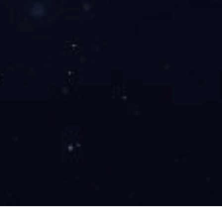
上。
6、
华体会体育(中国)HTH·官方网站
随时可以收回
链接者链接本网站的权利。
特别声明
本站点引用、摘录或转载来自第三方的文字内容
时，并不表明这些内容代表
华体会体育(中国)HTH·官方
网站
的观点，其目的只是供访问者交流与参考。