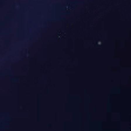
量安全奖300余项，市级建设工程质量安全奖500余项，合
同履约率100%。
近四十年以来，三峡建设人恪守“科学、公正、诚信、
开拓”的经营宗旨，秉持“通过过程控制实现投资价值最优
化”的增值理念，践行“让业主满意、为社会尽责、使自己安
心”服务原则，着力打造“具有增值服务价值和社会公信力”的
工程建设全过程管理咨询企业，努力为客户提供更精准的技
术管理服务，努力为员工创造更美好的人生平台，努力为社
会回馈更有益的正能量，广泛得到项目业主和建设行政管理